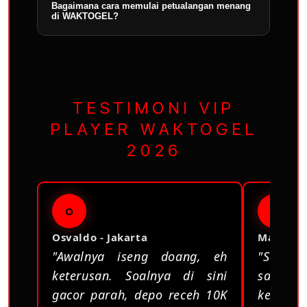
Bagaimana cara memulai petualangan menang
mengetahui bahwa setiap kemenangan pasti
merasakan pengalaman taruhan modern
di WAKTOGEL?
terbayarkan tuntas.
yang efisien, akses ke berbagai pasaran
toto 4D, serta layanan yang memanjakan
Langkahnya sangat mudah: cukup lakukan
member agar aktivitas taruhan Anda terus
pendaftaran, setor deposit 10K, dan Anda
berjalan lancar.
sudah bisa langsung memasang angka serta
TESTIMONI VIP
menguasai permainan togel online hari ini
juga bersama komunitas pemenang kami.
PLAYER WAKTOGEL
2026
O
M
Osvaldo - Jakarta
Mahardi
"Awalnya iseng doang, eh
"Sumpah
keterusan. Soalnya di sini
sama we
gacor parah, depo receh 10K
kemenan