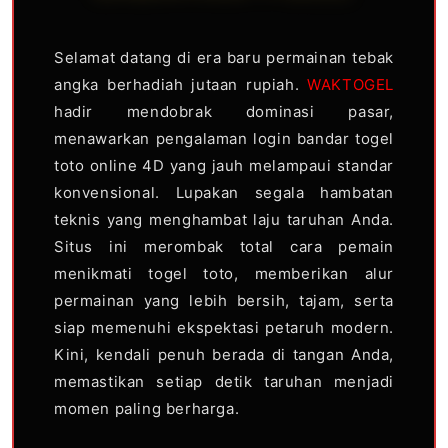
Selamat datang di era baru permainan tebak
angka berhadiah jutaan rupiah.
WAKTOGEL
hadir mendobrak dominasi pasar,
menawarkan pengalaman login bandar togel
toto online 4D yang jauh melampaui standar
konvensional. Lupakan segala hambatan
teknis yang menghambat laju taruhan Anda.
Situs ini merombak total cara pemain
menikmati togel toto, memberikan alur
permainan yang lebih bersih, tajam, serta
siap memenuhi ekspektasi petaruh modern.
Kini, kendali penuh berada di tangan Anda,
memastikan setiap detik taruhan menjadi
momen paling berharga.