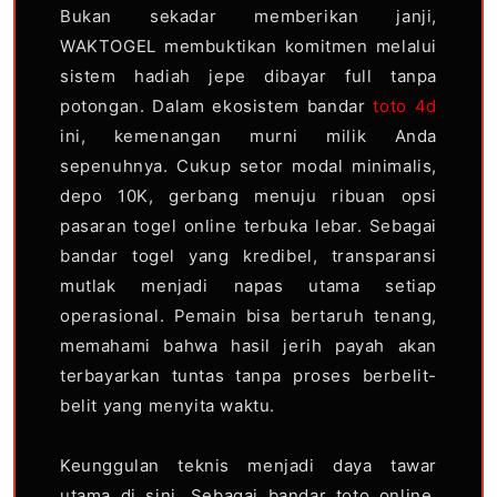
Bukan sekadar memberikan janji,
WAKTOGEL membuktikan komitmen melalui
sistem hadiah jepe dibayar full tanpa
potongan. Dalam ekosistem bandar
toto 4d
ini, kemenangan murni milik Anda
sepenuhnya. Cukup setor modal minimalis,
depo 10K, gerbang menuju ribuan opsi
pasaran togel online terbuka lebar. Sebagai
bandar togel yang kredibel, transparansi
mutlak menjadi napas utama setiap
operasional. Pemain bisa bertaruh tenang,
memahami bahwa hasil jerih payah akan
terbayarkan tuntas tanpa proses berbelit-
belit yang menyita waktu.
Keunggulan teknis menjadi daya tawar
utama di sini. Sebagai bandar toto online,