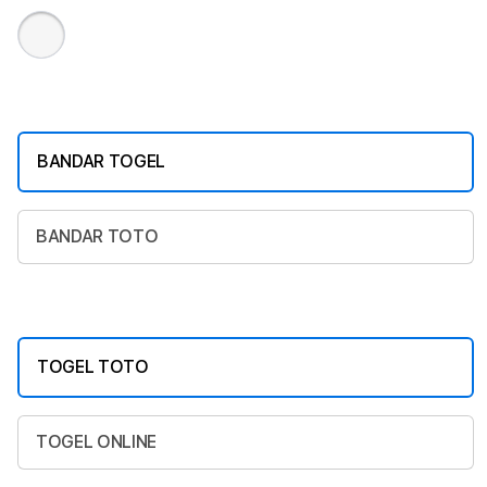
Model
BANDAR TOGEL
BANDAR TOTO
LAYANAN
TOGEL TOTO
TOGEL ONLINE