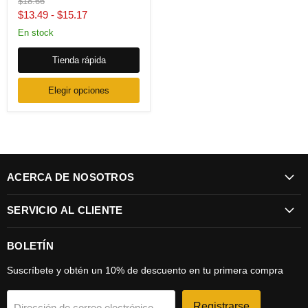
Precio
$18.66
original
$13.49
-
$15.17
En stock
Tienda rápida
Elegir opciones
ACERCA DE NOSOTROS
SERVICIO AL CLIENTE
BOLETÍN
Suscríbete y obtén un 10% de descuento en tu primera compra
Registrarse
Dirección de correo electrónico