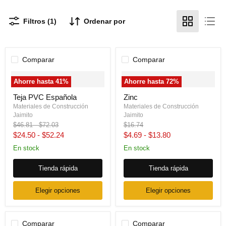
Filtros (1)
Ordenar por
Comparar
Comparar
" class="productitem--image-
" class="productitem--image-
Ahorre hasta
41
%
Ahorre hasta
72
%
primary">
primary">
Teja PVC Española
Zinc
Materiales de Construcción
Materiales de Construcción
Jaimito
Jaimito
Precio
Precio
Precio
$46.81
-
$72.03
$16.74
original
original
original
$24.50
-
$52.24
$4.69
-
$13.80
En stock
En stock
Tienda rápida
Tienda rápida
Elegir opciones
Elegir opciones
Comparar
Comparar