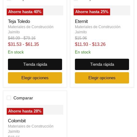
" class="productitem--image-
" class="productitem--image-
Ahorre hasta
40
%
Ahorre hasta
25
%
primary">
primary">
Teja Toledo
Eternit
Materiales de Construcción
Materiales de Construcción
Jaimito
Jaimito
Precio
Precio
Precio
$48.09
-
$79.16
$15.96
original
original
original
$31.53
-
$61.35
$11.93
-
$13.26
En stock
En stock
Tienda rápida
Tienda rápida
Elegir opciones
Elegir opciones
Comparar
" class="productitem--image-
Ahorre hasta
28
%
primary">
Colombit
Materiales de Construcción
Jaimito