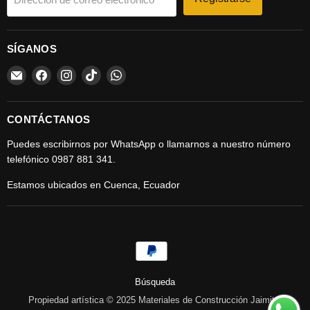
SÍGANOS
Encuéntrenos
Encuéntrenos
Encuéntrenos
Encuéntrenos
Encuéntrenos
en
en
en
en
en
Correo
Facebook
Instagram
TikTok
WhatsApp
electrónico
CONTÁCTANOS
Puedes escribirnos por WhatsApp o llamarnos a nuestro número
telefónico 0987 881 341.
Estamos ubicados en Cuenca, Ecuador
Búsqueda
Propiedad artística © 2025 Materiales de Construcción Jaimito.