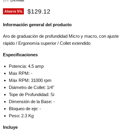
Precio actual
$129.12
Ahorre
5
%
Información general del producto
Aro de graduación de profundidad Micro y macro, con ajuste
rápido / Ergonomía superior / Collet extendido
Especificaciones
Potencia: 4.5 amp
Max RPM: -
Máx RPM: 31000 rpm
Diámetro de Collet: 1/4"
Tope de Profundidad: Si
Dimensión de la Base: -
Bloqueo de eje: -
Peso: 2.3 Kg
Incluye