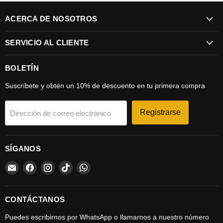
ACERCA DE NOSOTROS
SERVICIO AL CLIENTE
BOLETÍN
Suscríbete y obtén un 10% de descuento en tu primera compra
Registrarse
Dirección de correo electrónico
SÍGANOS
Encuéntrenos
Encuéntrenos
Encuéntrenos
Encuéntrenos
Encuéntrenos
en
en
en
en
en
Correo
Facebook
Instagram
TikTok
WhatsApp
electrónico
CONTÁCTANOS
Puedes escribirnos por WhatsApp o llamarnos a nuestro número