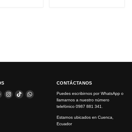
OS
CONTÁCTANOS
éntrenos
Encuéntrenos
Encuéntrenos
Encuéntrenos
Encuéntrenos
Puedes escribirnos por WhatsApp o
en
en
en
en
llamarnos a nuestro número
eo
Facebook
Instagram
TikTok
WhatsApp
telefónico 0987 881 341.
trónico
Estamos ubicados en Cuenca,
Ecuador