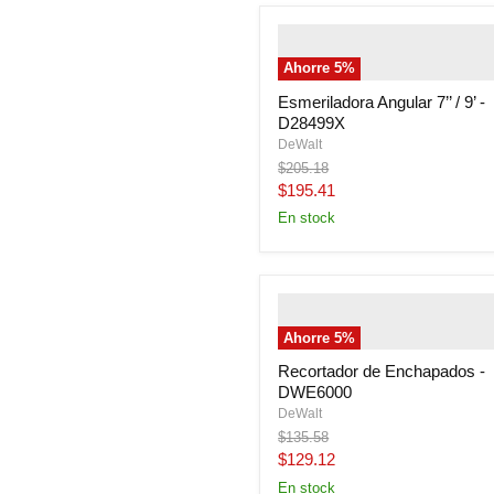
" class="productitem--image-
alternate">
" class="productit
Ahorre
5
%
image-primary">
Esmeriladora Angular 7’’ / 9’ -
D28499X
DeWalt
Precio
$205.18
original
Precio
$195.41
actual
En stock
" class="productitem--image-
alternate">
" class="productit
Ahorre
5
%
image-primary">
Recortador de Enchapados -
DWE6000
DeWalt
Precio
$135.58
original
Precio
$129.12
actual
En stock