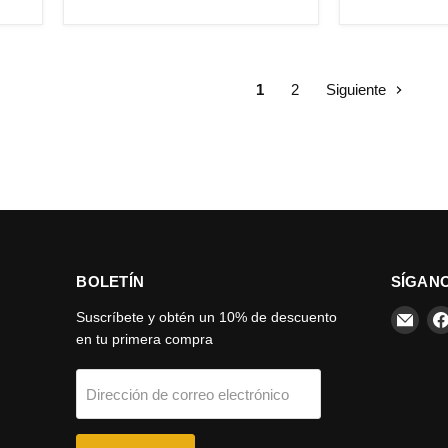
1
2
Siguiente
BOLETÍN
SÍGAN
Encu
Suscríbete y obtén un 10% de descuento
en
en tu primera compra
Corr
elec
Dirección de correo electrónico