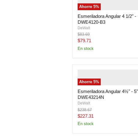
alternate">
" class="productit
Ahorre
5
%
image-primary">
Esmeriladora Angular 4 1/2" -
DWE4120-B3
DeWalt
Precio
$83.69
original
Precio
$79.71
actual
En stock
" class="productitem--image-
alternate">
" class="productit
Ahorre
5
%
image-primary">
Esmeriladora Angular 4½" - 5"
DWE43214N
DeWalt
Precio
$238.67
original
Precio
$227.31
actual
En stock