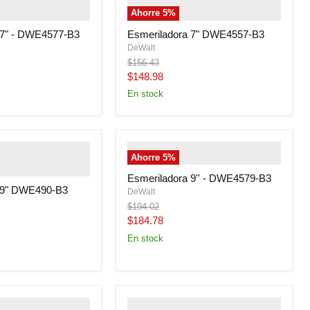
class="productitem--
alternate">
" class="productitem--
Ahorre
5
%
y">
image-primary">
 7" - DWE4577-B3
Esmeriladora 7" DWE4557-B3
DeWalt
Precio
$156.43
original
Precio
$148.98
actual
En stock
uctitem--image-
" class="productitem--image-
Ahorre
5
%
class="productitem--
primary">
y">
Esmeriladora 9'' - DWE4579-B3
 9" DWE490-B3
DeWalt
Precio
$194.02
original
Precio
$184.78
actual
En stock
uctitem--image-
" class="productitem--image-