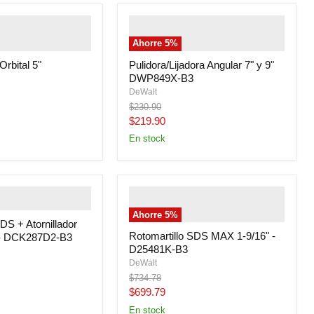
uctitem--image-
" class="productitem--image-
class="productitem--
alternate">
" class="productitem--
Ahorre
5
%
y">
image-primary">
Orbital 5"
Pulidora/Lijadora Angular 7" y 9"
DWP849X-B3
DeWalt
Precio
$230.90
original
Precio
$219.90
actual
En stock
uctitem--image-
" class="productitem--image-
alternate">
" class="productitem--
Ahorre
5
%
image-primary">
DS + Atornillador
Rotomartillo SDS MAX 1-9/16" -
 - DCK287D2-B3
D25481K-B3
DeWalt
Precio
$734.78
original
Precio
$699.79
actual
En stock