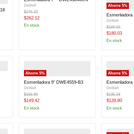
alternate">
" 
DeWalt
Ahorre
5
%
image-primar
 18
Precio
$275.23
Esmeriladora
original
Precio
$262.12
DeWalt
actual
En stock
Precio
$189.03
original
Precio
$180.03
actual
En stock
" class="productitem--image-
" class="prod
alternate">
" class="productitem--
alternate">
" 
Ahorre
5
%
Ahorre
5
%
image-primary">
image-primar
Esmeriladora 9" DWE4559-B3
Esmeriladora
DeWalt
DeWalt
Precio
Precio
$156.89
$135.24
original
original
Precio
Precio
$149.42
$128.80
actual
actual
En stock
En stock
" class="productitem--image-
" class="prod