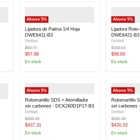
" class="productitem--image-
" class="prod
em--
alternate">
" class="productitem--
alternate">
" 
Ahorre
5
%
Ahorre
5
%
image-primary">
image-primar
Lijadora de Palma 1/4 Hoja
Lijadora Roto-
DWE6411-B3
DWE6421-B3
DeWalt
DeWalt
Precio
Precio
$60.77
$103.63
original
original
Precio
Precio
$57.88
$98.69
actual
actual
En stock
En stock
" class="productitem--image-
" class="prod
Ahorre
5
%
Ahorre
5
%
em--
primary">
primary">
Rotomartillo SDS + Atornillador
Rotomartillo S
sin carbones - DCK260D1P1T-B3
sin carbones
DeWalt
DeWalt
Precio
Precio
$459.18
$441.34
original
original
Precio
Precio
$437.31
$420.33
actual
actual
En stock
En stock