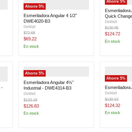
Ahorre
5
%
em--
alternate">
" class="productitem--
primary">
Ahorre
5
%
image-primary">
Esmeriladora 
Esmeriladora Angular 4 1/2"
Quick Chang
DWE4020-B3
DeWalt
DeWalt
Precio
$130.95
Precio
original
$72.68
Precio
$124.72
original
Precio
$69.22
actual
En stock
actual
En stock
" class="productitem--image-
" class="prod
Ahorre
5
%
em--
primary">
alternate">
" 
Ahorre
5
%
image-primar
Esmeriladora Angular 4½"
 -
Esmeriladora
Industrial - DWE4314-B3
DeWalt
DeWalt
Precio
$130.53
Precio
$133.18
original
original
Precio
$124.32
Precio
$126.83
actual
actual
En stock
En stock