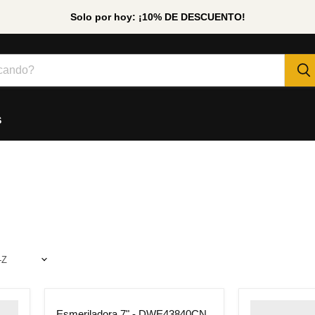
Solo por hoy: ¡10% DE DESCUENTO!
S
Ahorre
5
%
" class="prod
Esmeriladora 7" - DWE43840CN