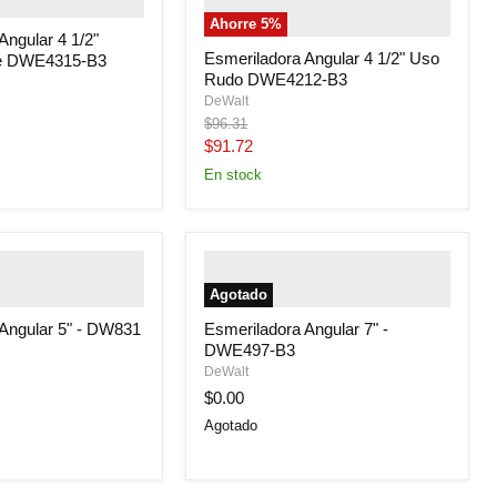
alternate">
" class="productitem--
Ahorre
5
%
image-primary">
Angular 4 1/2"
Esmeriladora Angular 4 1/2" Uso
e DWE4315-B3
Rudo DWE4212-B3
DeWalt
Precio
$96.31
original
Precio
$91.72
actual
En stock
uctitem--image-
" class="productitem--image-
class="productitem--
alternate">
" class="productitem--
Agotado
y">
image-primary">
 Angular 5" - DW831
Esmeriladora Angular 7" -
DWE497-B3
DeWalt
$0.00
Agotado