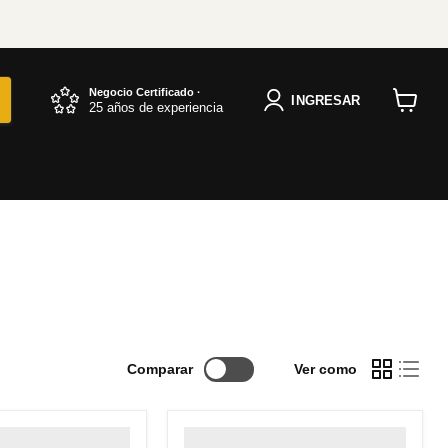
Negocio Certificado ·
INGRESAR
25 años de experiencia
Ver
carrito
Comparar
Ver como
uctitem--image-
" class="productitem--image-