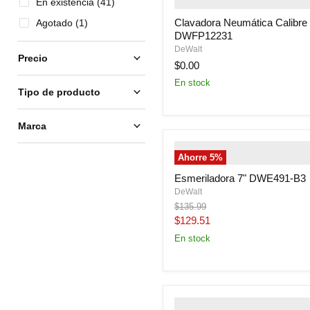
En existencia (41)
primary">
Clavadora Neumática Calibre
Agotado (1)
DWFP12231
DeWalt
Precio
$0.00
En stock
Tipo de producto
Marca
" class="productitem--image-
Ahorre
5
%
primary">
Esmeriladora 7" DWE491-B3
DeWalt
Precio
$135.99
original
Precio
$129.51
actual
En stock
" class="productitem--image-