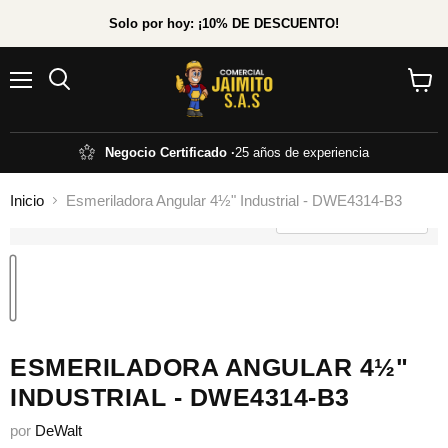
Solo por hoy: ¡10% DE DESCUENTO!
Menú
Ver
carrito
Negocio Certificado ·
25 años de experiencia
Inicio
Esmeriladora Angular 4½" Industrial - DWE4314-B3
Pulse para acercar
" class="product-gallery--loaded-image">
ESMERILADORA ANGULAR 4½"
INDUSTRIAL - DWE4314-B3
por
DeWalt