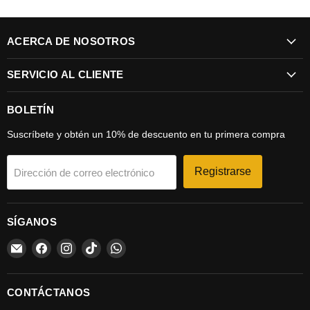
ACERCA DE NOSOTROS
SERVICIO AL CLIENTE
BOLETÍN
Suscríbete y obtén un 10% de descuento en tu primera compra
Registrarse
Dirección de correo electrónico
SÍGANOS
Encuéntrenos
Encuéntrenos
Encuéntrenos
Encuéntrenos
Encuéntrenos
en
en
en
en
en
Correo
Facebook
Instagram
TikTok
WhatsApp
electrónico
CONTÁCTANOS